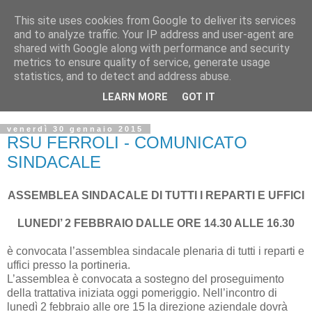
This site uses cookies from Google to deliver its services
and to analyze traffic. Your IP address and user-agent are
shared with Google along with performance and security
metrics to ensure quality of service, generate usage
statistics, and to detect and address abuse.
LEARN MORE
GOT IT
▼
venerdì 30 gennaio 2015
RSU FERROLI - COMUNICATO
SINDACALE
ASSEMBLEA SINDACALE DI TUTTI I REPARTI E UFFICI
LUNEDI’ 2 FEBBRAIO DALLE ORE 14.30 ALLE 16.30
è convocata l’assemblea sindacale plenaria di tutti i reparti e
uffici presso la portineria.
L’assemblea è convocata a sostegno del proseguimento
della trattativa iniziata oggi pomeriggio. Nell’incontro di
lunedì 2 febbraio alle ore 15 la direzione aziendale dovrà